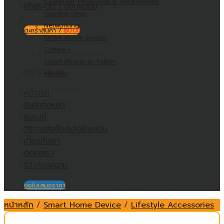
Computer Peripheral & Accessories
เข้าสู่ระบบ / ลงทะเบียน
Gaming Gear
Networking
ตะกร้าสินค้า /
฿
0.00
Smart Home Device
ไม่มีสินค้าในตะกร้า
Software
Smart Phone & Tablet
ตะกร้าสินค้า
Monitor
หน้าแรก
ไม่มีสินค้าในตะกร้า
สินค้าทั้งหมด
แบรนด์
วิธีการสั่งซื้อ/แจ้งชำระเงิน
เกี่ยวกับเรา
ติดต่อเรา
รีวิว/บทความ
ขอใบเสนอราคา
หน้าหลัก
/
Smart Home Device
/
Lifestyle Accessories