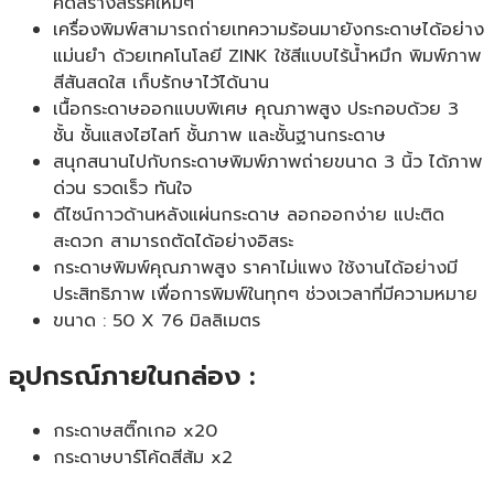
คิดสร้างสรรค์ใหม่ๆ
เครื่องพิมพ์สามารถถ่ายเทความร้อนมายังกระดาษได้อย่าง
แม่นยำ ด้วยเทคโนโลยี ZINK ใช้สีแบบไร้น้ำหมึก พิมพ์ภาพ
สีสันสดใส เก็บรักษาไว้ได้นาน
เนื้อกระดาษออกแบบพิเศษ คุณภาพสูง ประกอบด้วย 3
ชั้น ชั้นแสงไฮไลท์ ชั้นภาพ และชั้นฐานกระดาษ
สนุกสนานไปกับกระดาษพิมพ์ภาพถ่ายขนาด 3 นิ้ว ได้ภาพ
ด่วน รวดเร็ว ทันใจ
ดีไซน์กาวด้านหลังแผ่นกระดาษ ลอกออกง่าย แปะติด
สะดวก สามารถตัดได้อย่างอิสระ
กระดาษพิมพ์คุณภาพสูง ราคาไม่แพง ใช้งานได้อย่างมี
ประสิทธิภาพ เพื่อการพิมพ์ในทุกๆ ช่วงเวลาที่มีความหมาย
ขนาด : 50 X 76 มิลลิเมตร
อุปกรณ์ภายในกล่อง :
กระดาษสติ๊กเกอ x20
กระดาษบาร์โค้ดสีส้ม x2