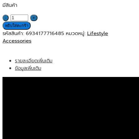
มีสินค้า
จำนวน
Xiaomi
หยิบใส่ตะกร้า
Mi
รหัสสินค้า:
6934177716485
หมวดหมู่:
Lifestyle
Photo
Accessories
Printer
Paper
รายละเอียดเพิ่มเติม
20pcs
ข้อมูลเพิ่มเติม
กระ
ดาษ
ปริ๊
นท์
รูป
ถ่าย
20
แผ่น
ชิ้น