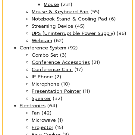
Mouse
(231)
Mouse & Keyboard Pad
(55)
Notebook Stand & Cooling Pad
(6)
Streaming Device
(45)
UPS (Uninterruptible Power Supply)
(96)
Webcam
(62)
Conference System
(92)
Combo Set
(3)
Conference Accessories
(21)
Conference Cam
(17)
IP Phone
(2)
Microphone
(10)
Presentation Pointer
(11)
Speaker
(32)
Electronics
(64)
Fan
(42)
Microwave
(1)
Projector
(15)
Rice Cooker
(3)