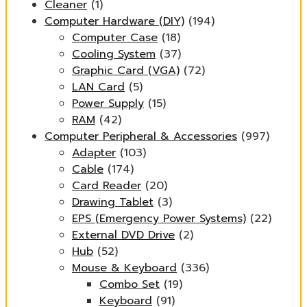
Cleaner
(1)
Computer Hardware (DIY)
(194)
Computer Case
(18)
Cooling System
(37)
Graphic Card (VGA)
(72)
LAN Card
(5)
Power Supply
(15)
RAM
(42)
Computer Peripheral & Accessories
(997)
Adapter
(103)
Cable
(174)
Card Reader
(20)
Drawing Tablet
(3)
EPS (Emergency Power Systems)
(22)
External DVD Drive
(2)
Hub
(52)
Mouse & Keyboard
(336)
Combo Set
(19)
Keyboard
(91)