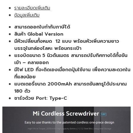
ไขควง
รายละเอียดเพิ่มเติม
ไฟฟ้า
ข้อมูลเพิ่มเติม
ไร้
สาย
สามารถออกใบกำกับภาษีได้
ชาร์จ
สินค้า Global Version
แบต
มีหัวเปลี่ยนทั้งหมด 12 แบบ พร้อมหัวเพิ่มความยาว
ได้
บรรจุในกล่องโลหะ พร้อมกระเป๋า
ของ
แรงบิดขนาด 5 นิวตันเมตร สามารถปรับทิศทางได้ทั้งขัน
แท้
เข้า – คลายออก
[
มีไฟ LED ที่จะติดเองเมื่อกดปุ่มใช้งาน เพื่อความสะดวกใน
Global
ที่แสงน้อย
Version
แบตเตอรี่ขนาด 2000mAh สามารถขันสกรูได้ประมาณ
]
180 ตัว
ชิ้น
ชาร์จด้วย Port: Type-C