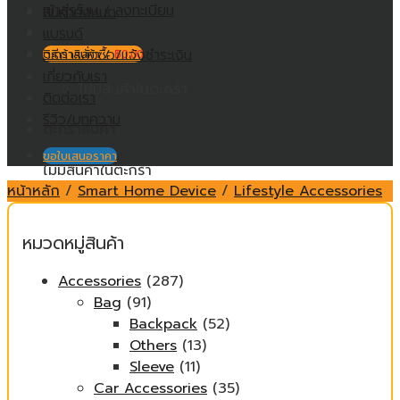
เข้าสู่ระบบ / ลงทะเบียน
สินค้าทั้งหมด
แบรนด์
วิธีการสั่งซื้อ/แจ้งชำระเงิน
ตะกร้าสินค้า /
฿
0.00
เกี่ยวกับเรา
ไม่มีสินค้าในตะกร้า
ติดต่อเรา
รีวิว/บทความ
ตะกร้าสินค้า
ขอใบเสนอราคา
ไม่มีสินค้าในตะกร้า
หน้าหลัก
/
Smart Home Device
/
Lifestyle Accessories
หมวดหมู่สินค้า
Accessories
(287)
Bag
(91)
Backpack
(52)
Others
(13)
Sleeve
(11)
Car Accessories
(35)