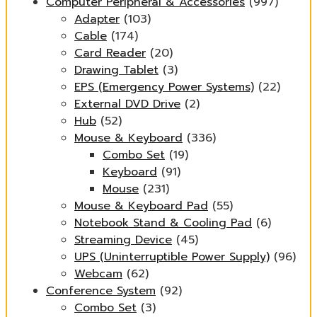
Computer Peripheral & Accessories
(997)
Adapter
(103)
Cable
(174)
Card Reader
(20)
Drawing Tablet
(3)
EPS (Emergency Power Systems)
(22)
External DVD Drive
(2)
Hub
(52)
Mouse & Keyboard
(336)
Combo Set
(19)
Keyboard
(91)
Mouse
(231)
Mouse & Keyboard Pad
(55)
Notebook Stand & Cooling Pad
(6)
Streaming Device
(45)
UPS (Uninterruptible Power Supply)
(96)
Webcam
(62)
Conference System
(92)
Combo Set
(3)