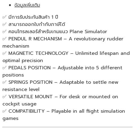
ข้อมูลเพิ่มเติม
RUDDER
WW
✅ มีการรับประกันสินค้า 1 ปี
คอนโทรลเลอร์
✅ สามารถออกใบกำกับภาษีได้
แป้น
✅ คอนโทรลเลอร์สำหรับเกมแนว Plane Simulator
เหยียบ
✅ PENDUL R MECHANISM – A revolutionary rudder
ควบคุม
mechanism
การ
✅ MAGNETIC TECHNOLOGY – Unlimited lifespan and
บิน
optimal precision
ของ
✅ PEDALS POSITION – Adjustable into 5 different
แท้
positions
ประกัน
✅ SPRINGS POSITION – Adaptable to settle new
ศูนย์
resistance level
1ปี
✅ VERSATILE MOUNT – For desk or mounted on
ชิ้น
cockpit usage
✅ COMPATIBILITY – Playable in all flight simulation
games