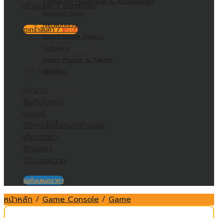
Computer Peripheral & Accessories
เข้าสู่ระบบ / ลงทะเบียน
Gaming Gear
Networking
ตะกร้าสินค้า /
฿
0.00
Smart Home Device
ไม่มีสินค้าในตะกร้า
Software
Smart Phone & Tablet
ตะกร้าสินค้า
Monitor
หน้าแรก
ไม่มีสินค้าในตะกร้า
สินค้าทั้งหมด
แบรนด์
วิธีการสั่งซื้อ/แจ้งชำระเงิน
เกี่ยวกับเรา
ติดต่อเรา
รีวิว/บทความ
ขอใบเสนอราคา
หน้าหลัก
/
Game Console
/
Game