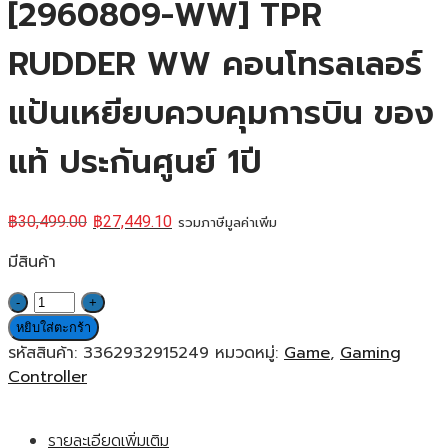
[2960809-WW] TPR
RUDDER WW คอนโทรลเลอร์
แป้นเหยียบควบคุมการบิน ของ
แท้ ประกันศูนย์ 1ปี
฿
30,499.00
฿
27,449.10
รวมภาษีมูลค่าเพิ่ม
มีสินค้า
จำนวน
Thrustmaster
หยิบใส่ตะกร้า
Joy-
รหัสสินค้า:
3362932915249
หมวดหมู่:
Game
,
Gaming
Stick
Controller
[2960809-
WW]
รายละเอียดเพิ่มเติม
TPR