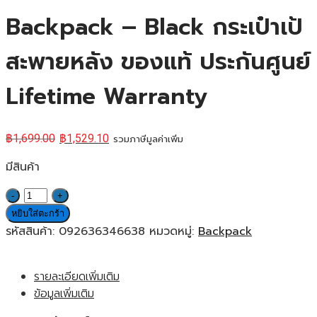
Backpack – Black กระเป๋าเป้
สะพายหลัง ของแท้ ประกันศูนย์
Lifetime Warranty
฿
1,699.00
฿
1,529.10
รวมภาษีมูลค่าเพิ่ม
มีสินค้า
จำนวน
Targus
หยิบใส่ตะกร้า
TBB595GL
รหัสสินค้า:
092636346638
หมวดหมู่:
Backpack
15.6"
Urban
รายละเอียดเพิ่มเติม
Convertible
ข้อมูลเพิ่มเติม
Backpack
-