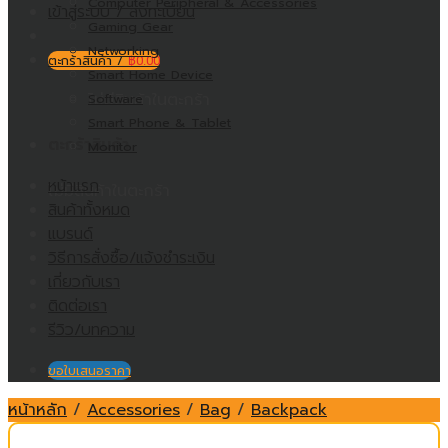
Computer Peripheral & Accessories
เข้าสู่ระบบ / ลงทะเบียน
Gaming Gear
Networking
ตะกร้าสินค้า /
฿
0.00
Smart Home Device
ไม่มีสินค้าในตะกร้า
Software
Smart Phone & Tablet
ตะกร้าสินค้า
Monitor
หน้าแรก
ไม่มีสินค้าในตะกร้า
สินค้าทั้งหมด
แบรนด์
วิธีการสั่งซื้อ/แจ้งชำระเงิน
เกี่ยวกับเรา
ติดต่อเรา
รีวิว/บทความ
ขอใบเสนอราคา
หน้าหลัก
/
Accessories
/
Bag
/
Backpack