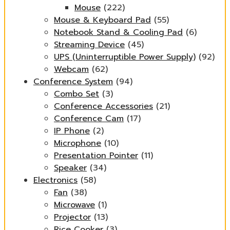
Mouse
(222)
Mouse & Keyboard Pad
(55)
Notebook Stand & Cooling Pad
(6)
Streaming Device
(45)
UPS (Uninterruptible Power Supply)
(92)
Webcam
(62)
Conference System
(94)
Combo Set
(3)
Conference Accessories
(21)
Conference Cam
(17)
IP Phone
(2)
Microphone
(10)
Presentation Pointer
(11)
Speaker
(34)
Electronics
(58)
Fan
(38)
Microwave
(1)
Projector
(13)
Rice Cooker
(3)