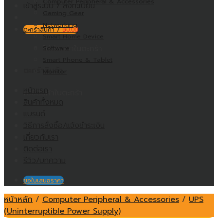
Computer Peripheral & Accessories
เข้าสู่ระบบ / ลงทะเบียน
Gaming Gear
Networking
ตะกร้าสินค้า /
฿
0.00
Smart Home Device
ไม่มีสินค้าในตะกร้า
Software
Smart Phone & Tablet
ตะกร้าสินค้า
Monitor
หน้าแรก
ไม่มีสินค้าในตะกร้า
สินค้าทั้งหมด
แบรนด์
วิธีการสั่งซื้อ/แจ้งชำระเงิน
เกี่ยวกับเรา
ติดต่อเรา
รีวิว/บทความ
ขอใบเสนอราคา
หน้าหลัก
/
Computer Peripheral & Accessories
/
UPS
(Uninterruptible Power Supply)