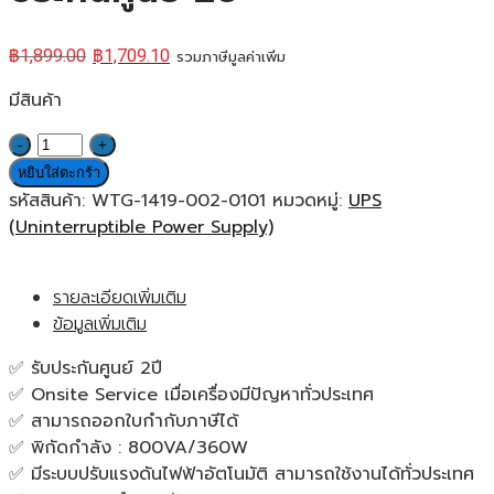
฿
1,899.00
฿
1,709.10
รวมภาษีมูลค่าเพิ่ม
มีสินค้า
จำนวน
Syndome
หยิบใส่ตะกร้า
UPS
รหัสสินค้า:
WTG-1419-002-0101
หมวดหมู่:
UPS
ECO
(Uninterruptible Power Supply)
II-
800
รายละเอียดเพิ่มเติม
เครื่อง
ข้อมูลเพิ่มเติม
สำรอง
ไฟฟ้า
✅ รับประกันศูนย์ 2ปี
ชนิด
✅ Onsite Service เมื่อเครื่องมีปัญหาทั่วประเทศ
Line
✅ สามารถออกใบกำกับภาษีได้
Interactive
✅ พิกัดกำลัง : 800VA/360W
UPS
✅ มีระบบปรับแรงดันไฟฟ้าอัตโนมัติ สามารถใช้งานได้ทั่วประเทศ
ของ