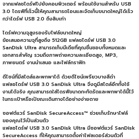
จากแฟลชไดร์ฟไปยังคอมพิวเตอร์ พร้อมใช้งานสำหรับ USB
3.0 ไดรฟ์ที่เร็วนี้ให้คุณสามารถโอนและจัดเก็บขนาดใหญ่ได้เร็ว
กว่าไดร์ฟ USB 2.0 ถึงสิบเท่า
ไดร์ฟความจุสูงรองรับไฟล์ขนาดใหญ่
ข้อเสนอความจุที่สูงถึง 512GB แฟลชไดร์ฟ USB 3.0
SanDisk Ultra สามารถเก็บมีเดียที่คุณชื่นชอบทั้งหมดและ
เอกสารสำคัญ รวมถึงภาพถ่ายความละเอียดสูง, MP3,
ภาพยนตร์ งานนำเสนอ และไฟล์กราฟิก
ดีไซน์ที่มีสไตล์และพกพาได้ ด้วยดีไซน์เพรียวบางสีดำ
แฟลชไดร์ฟ USB 3.0 SanDisk Ultra จึงดูมีสไตล์อีกทั้งใช้
งานได้จริง คุณสามารถใส่ไดรฟ์ขนาดกะทัดรัดและพกพาได้นี้ไว้
ในกระเป๋าหรือเป้ขณะเดินทางได้อย่างง่ายดาย
ซอฟต์แวร์ SanDisk SecureAccess™ ช่วยเก็บรักษาไฟล์
ของคุณไว้เป็นส่วนตัว
แฟลชไดร์ฟ USB 3.0 SanDisk Ultra มีซอฟต์แวร์ SanDisk
SecureAccess ที่ให้คุณสามารถตั้งค่าโฟลเดอร์ส่วนตัวที่