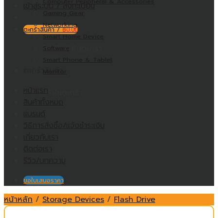
Computer Peripheral & Accessories
เข้าสู่ระบบ / ลงทะเบียน
Gaming Gear
Networking
ตะกร้าสินค้า /
฿
0.00
Smart Home Device
ไม่มีสินค้าในตะกร้า
Software
Smart Phone & Tablet
ตะกร้าสินค้า
Monitor
หน้าแรก
ไม่มีสินค้าในตะกร้า
สินค้าทั้งหมด
แบรนด์
วิธีการสั่งซื้อ/แจ้งชำระเงิน
เกี่ยวกับเรา
ติดต่อเรา
รีวิว/บทความ
ขอใบเสนอราคา
หน้าหลัก
/
Storage Devices
/
Flash Drive