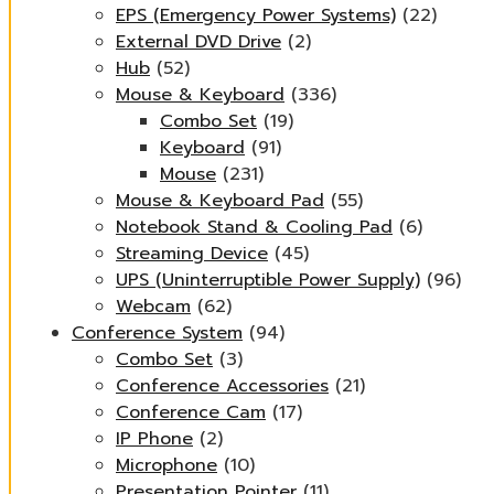
EPS (Emergency Power Systems)
(22)
External DVD Drive
(2)
Hub
(52)
Mouse & Keyboard
(336)
Combo Set
(19)
Keyboard
(91)
Mouse
(231)
Mouse & Keyboard Pad
(55)
Notebook Stand & Cooling Pad
(6)
Streaming Device
(45)
UPS (Uninterruptible Power Supply)
(96)
Webcam
(62)
Conference System
(94)
Combo Set
(3)
Conference Accessories
(21)
Conference Cam
(17)
IP Phone
(2)
Microphone
(10)
Presentation Pointer
(11)