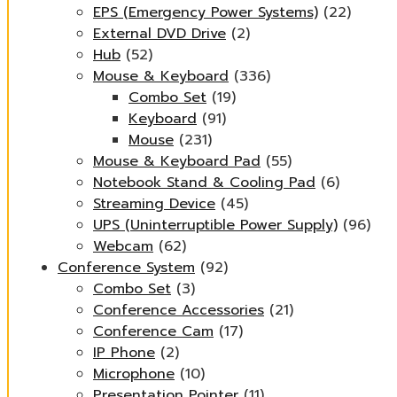
EPS (Emergency Power Systems)
(22)
External DVD Drive
(2)
Hub
(52)
Mouse & Keyboard
(336)
Combo Set
(19)
Keyboard
(91)
Mouse
(231)
Mouse & Keyboard Pad
(55)
Notebook Stand & Cooling Pad
(6)
Streaming Device
(45)
UPS (Uninterruptible Power Supply)
(96)
Webcam
(62)
Conference System
(92)
Combo Set
(3)
Conference Accessories
(21)
Conference Cam
(17)
IP Phone
(2)
Microphone
(10)
Presentation Pointer
(11)