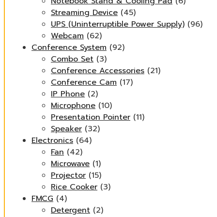
Notebook Stand & Cooling Pad
(6)
Streaming Device
(45)
UPS (Uninterruptible Power Supply)
(96)
Webcam
(62)
Conference System
(92)
Combo Set
(3)
Conference Accessories
(21)
Conference Cam
(17)
IP Phone
(2)
Microphone
(10)
Presentation Pointer
(11)
Speaker
(32)
Electronics
(64)
Fan
(42)
Microwave
(1)
Projector
(15)
Rice Cooker
(3)
FMCG
(4)
Detergent
(2)