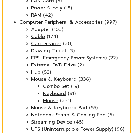
LAN Card
(5)
Power Supply
(15)
RAM
(42)
Computer Peripheral & Accessories
(997)
Adapter
(103)
Cable
(174)
Card Reader
(20)
Drawing Tablet
(3)
EPS (Emergency Power Systems)
(22)
External DVD Drive
(2)
Hub
(52)
Mouse & Keyboard
(336)
Combo Set
(19)
Keyboard
(91)
Mouse
(231)
Mouse & Keyboard Pad
(55)
Notebook Stand & Cooling Pad
(6)
Streaming Device
(45)
UPS (Uninterruptible Power Supply)
(96)