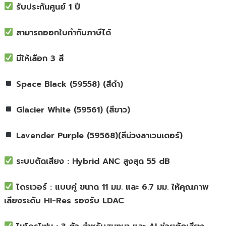
ไร้
 รับประกันศูนย์ 1 ปี
สาย
มี
 สามารถออกใบกำกับภาษีได้
ให้
เลือก
 มีให้เลือก 3 สี
3
สี
 Space Black (59558) (สีดำ)
(Space
Black,Glacier
White,Lavender
 Glacier White (59561) (สีขาว)
Purple)
ของ
 Lavender Purple (59568)(สีม่วงลาเวนเดอร์)
แท้
ประกัน
 ระบบตัดเสียง : Hybrid ANC สูงสุด 55 dB
ศูนย์
1ปี
 ไดรเวอร์ : แบบคู่ ขนาด 11 มม. และ 6.7 มม. ให้คุณภาพ
ชิ้น
เสียงระดับ Hi-Res รองรับ LDAC