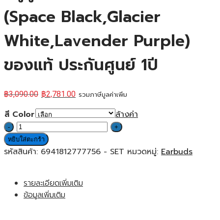
(Space Black,Glacier
White,Lavender Purple)
ของแท้ ประกันศูนย์ 1ปี
฿
3,090.00
฿
2,781.00
รวมภาษีมูลค่าเพิ่ม
สี Color
ล้างค่า
จำนวน
Redmi
หยิบใส่ตะกร้า
Buds
รหัสสินค้า:
6941812777756 - SET
หมวดหมู่:
Earbuds
6
Pro
รายละเอียดเพิ่มเติม
หู
ข้อมูลเพิ่มเติม
ฟัง
บลูทูธ