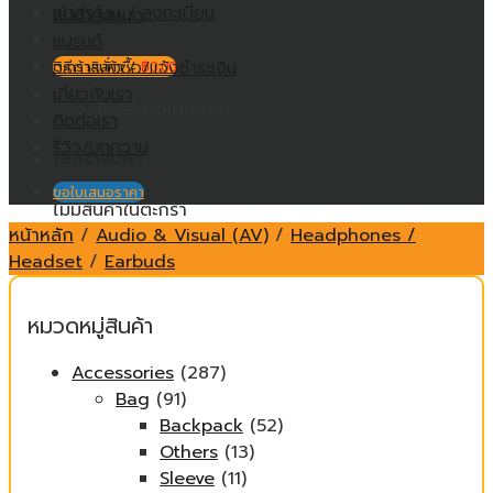
เข้าสู่ระบบ / ลงทะเบียน
สินค้าทั้งหมด
แบรนด์
วิธีการสั่งซื้อ/แจ้งชำระเงิน
ตะกร้าสินค้า /
฿
0.00
เกี่ยวกับเรา
ไม่มีสินค้าในตะกร้า
ติดต่อเรา
รีวิว/บทความ
ตะกร้าสินค้า
ขอใบเสนอราคา
ไม่มีสินค้าในตะกร้า
หน้าหลัก
/
Audio & Visual (AV)
/
Headphones /
Headset
/
Earbuds
หมวดหมู่สินค้า
Accessories
(287)
Bag
(91)
Backpack
(52)
Others
(13)
Sleeve
(11)