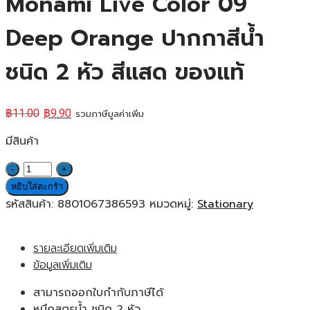
Monami Live Color 09
Deep Orange ปากกาสีน้ำ
ชนิด 2 หัว สีแสด ของแท้
฿
11.00
฿
9.90
รวมภาษีมูลค่าเพิ่ม
มีสินค้า
จำนวน
Monami
หยิบใส่ตะกร้า
Live
รหัสสินค้า:
8801067386593
หมวดหมู่:
Stationary
Color
09
รายละเอียดเพิ่มเติม
Deep
ข้อมูลเพิ่มเติม
Orange
ปากกา
สามารถออกใบกำกับภาษีได้
สี
หมึกสูตรน้ำ ชนิด 2 หัว