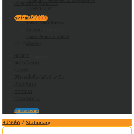
Computer Peripheral & Accessories
เข้าสู่ระบบ / ลงทะเบียน
Gaming Gear
Networking
ตะกร้าสินค้า /
฿
0.00
Smart Home Device
ไม่มีสินค้าในตะกร้า
Software
Smart Phone & Tablet
ตะกร้าสินค้า
Monitor
หน้าแรก
ไม่มีสินค้าในตะกร้า
สินค้าทั้งหมด
แบรนด์
วิธีการสั่งซื้อ/แจ้งชำระเงิน
เกี่ยวกับเรา
ติดต่อเรา
รีวิว/บทความ
ขอใบเสนอราคา
หน้าหลัก
/
Stationary