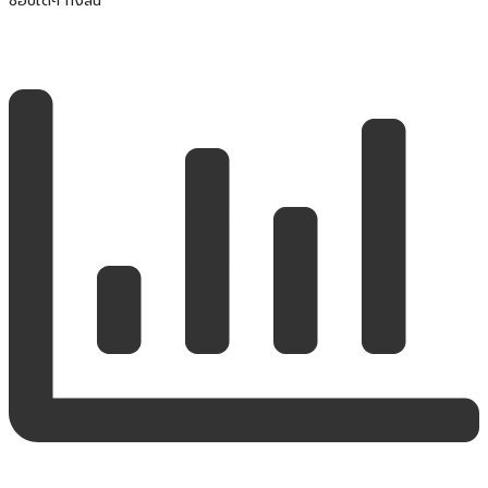
ชอบใดๆ ทั้งสิ้น***