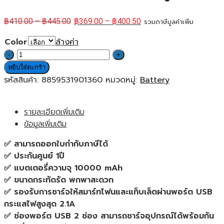
฿
410.00
–
฿
445.00
฿
369.00
–
฿
400.50
รวมภาษีมูลค่าเพิ่ม
Color
ล้างค่า
จำนวน
Mofit
หยิบใส่ตะกร้า
Powerbank
รหัสสินค้า:
8859531901360
หมวดหมู่:
Battery
M13Pro
LED
รายละเอียดเพิ่มเติม
10,000mAh
ข้อมูลเพิ่มเติม
พา
ว
✅ สามารถออกใบกำกับภาษีได้
เวอร์
✅ ประกันศูนย์ 1ปี
แบงค์
✅ แบตเตอรี่ความจุ 10000 mAh
แบต
✅ ขนาดกระทัดรัด พกพาสะดวก
สำรอง
✅ รองรับการชาร์จให้สมาร์ทโฟนและแท็บเล็ตผ่านพอร์ต USB
(White,
กระแสไฟสูงสุด 2.1A
Black)
✅ ช่องพอร์ต USB 2 ช่อง สามารถชาร์จอุปกรณ์ได้พร้อมกัน
ของ