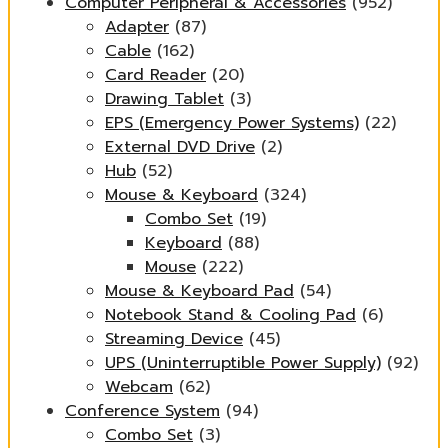
Computer Peripheral & Accessories
(952)
Adapter
(87)
Cable
(162)
Card Reader
(20)
Drawing Tablet
(3)
EPS (Emergency Power Systems)
(22)
External DVD Drive
(2)
Hub
(52)
Mouse & Keyboard
(324)
Combo Set
(19)
Keyboard
(88)
Mouse
(222)
Mouse & Keyboard Pad
(54)
Notebook Stand & Cooling Pad
(6)
Streaming Device
(45)
UPS (Uninterruptible Power Supply)
(92)
Webcam
(62)
Conference System
(94)
Combo Set
(3)