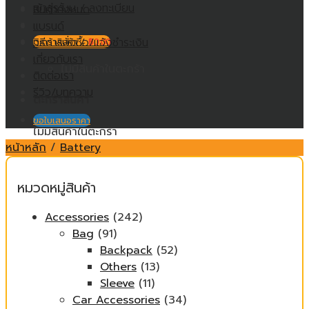
เข้าสู่ระบบ / ลงทะเบียน
สินค้าทั้งหมด
แบรนด์
วิธีการสั่งซื้อ/แจ้งชำระเงิน
ตะกร้าสินค้า /
฿
0.00
เกี่ยวกับเรา
ไม่มีสินค้าในตะกร้า
ติดต่อเรา
รีวิว/บทความ
ตะกร้าสินค้า
ขอใบเสนอราคา
ไม่มีสินค้าในตะกร้า
หน้าหลัก
/
Battery
หมวดหมู่สินค้า
Accessories
(242)
Bag
(91)
Backpack
(52)
Others
(13)
Sleeve
(11)
Car Accessories
(34)