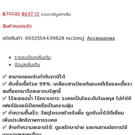
฿
719.00
฿
647.10
รวมภาษีมูลค่าเพิ่ม
สินค้าหมดแล้ว
รหัสสินค้า:
6932554439828
หมวดหมู่:
Accessories
รายละเอียดเพิ่มเติม
ข้อมูลเพิ่มเติม
✅ สามารถออกใบกำกับภาษีได้
✅ ยับยั้งเชื้อโรค 99%: เคลือบสารป้องกันแบคทีเรียและเชื้อรา
ลมที่ออกมาจึงสะอาดบริสุทธิ์
✅ ไร้ละอองน้ำ ไร้คราบขาว: ระเหยเป็นไอระดับโมเลกุล ไม่ทำให้
เฟอร์นิเจอร์เปียกหรือเป็นคราบฝุ่น
✅ ทำความชื้นเร็ว: วัสดุโครงสร้างรังผึ้ง ดูดซับน้ำได้ดีเยี่ยม
เพิ่มประสิทธิภาพการระเหย
✅ ล้างทำความสะอาดได้: ดูแลรักษาง่าย และทนทานต่อการใช้
งานนานหลายเดือน