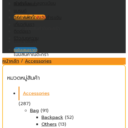
เข้าสู่ระบบ / ลงทะเบียน
สินค้าทั้งหมด
แบรนด์
วิธีการสั่งซื้อ/แจ้งชำระเงิน
ตะกร้าสินค้า /
฿
0.00
เกี่ยวกับเรา
ไม่มีสินค้าในตะกร้า
ติดต่อเรา
รีวิว/บทความ
ตะกร้าสินค้า
ขอใบเสนอราคา
ไม่มีสินค้าในตะกร้า
หน้าหลัก
/
Accessories
หมวดหมู่สินค้า
Accessories
(287)
Bag
(91)
Backpack
(52)
Others
(13)