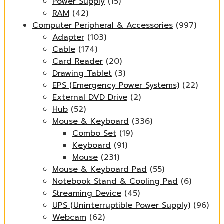
Power Supply
(15)
RAM
(42)
Computer Peripheral & Accessories
(997)
Adapter
(103)
Cable
(174)
Card Reader
(20)
Drawing Tablet
(3)
EPS (Emergency Power Systems)
(22)
External DVD Drive
(2)
Hub
(52)
Mouse & Keyboard
(336)
Combo Set
(19)
Keyboard
(91)
Mouse
(231)
Mouse & Keyboard Pad
(55)
Notebook Stand & Cooling Pad
(6)
Streaming Device
(45)
UPS (Uninterruptible Power Supply)
(96)
Webcam
(62)