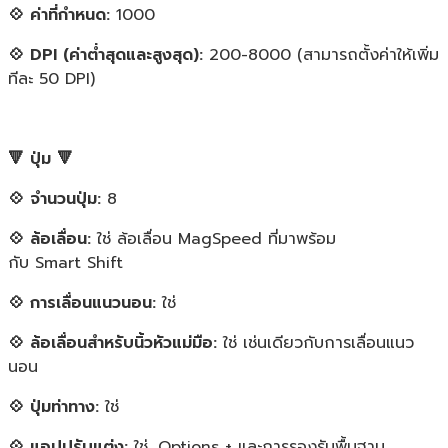
💠 ค่าที่กำหนด:
1000
💠 DPI (ค่าต่ำสุดและสูงสุด):
200-8000 (สามารถตั้งค่าให้เพิ่ม
ทีละ 50 DPI)
🔻 ปุ่ม 🔻
💠 จำนวนปุ่ม:
8
💠 ล้อเลื่อน:
ใช่ ล้อเลื่อน MagSpeed ที่มาพร้อม
กับ Smart Shift
💠 การเลื่อนแนวนอน:
ใช่
💠 ล้อเลื่อนสำหรับนิ้วหัวแม่มือ:
ใช่ เช่นเดียวกับการเลื่อนแนว
นอน
💠 ปุ่มท่าทาง:
ใช่
💠 แอปปรับแต่ง:
ใช่, Options + และการรองรับพื้นฐาน