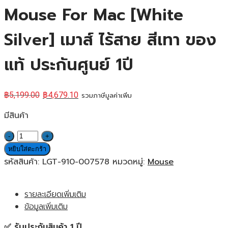
Mouse For Mac [White
Silver] เมาส์ ไร้สาย สีเทา ของ
แท้ ประกันศูนย์ 1ปี
฿
5,199.00
฿
4,679.10
รวมภาษีมูลค่าเพิ่ม
มีสินค้า
จำนวน
Logitech
หยิบใส่ตะกร้า
MX
รหัสสินค้า:
LGT-910-007578
หมวดหมู่:
Mouse
Master
4
รายละเอียดเพิ่มเติม
Mouse
ข้อมูลเพิ่มเติม
For
Mac
✅ รับประกันสินค้า 1 ปี