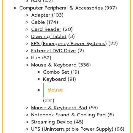
RAM
(42)
Computer Peripheral & Accessories
(997)
Adapter
(103)
Cable
(174)
Card Reader
(20)
Drawing Tablet
(3)
EPS (Emergency Power Systems)
(22)
External DVD Drive
(2)
Hub
(52)
Mouse & Keyboard
(336)
Combo Set
(19)
Keyboard
(91)
Mouse
(231)
Mouse & Keyboard Pad
(55)
Notebook Stand & Cooling Pad
(6)
Streaming Device
(45)
UPS (Uninterruptible Power Supply)
(96)