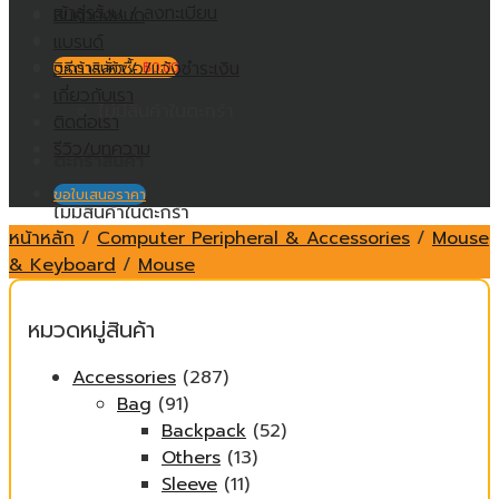
เข้าสู่ระบบ / ลงทะเบียน
สินค้าทั้งหมด
แบรนด์
วิธีการสั่งซื้อ/แจ้งชำระเงิน
ตะกร้าสินค้า /
฿
0.00
เกี่ยวกับเรา
ไม่มีสินค้าในตะกร้า
ติดต่อเรา
รีวิว/บทความ
ตะกร้าสินค้า
ขอใบเสนอราคา
ไม่มีสินค้าในตะกร้า
หน้าหลัก
/
Computer Peripheral & Accessories
/
Mouse
& Keyboard
/
Mouse
หมวดหมู่สินค้า
Accessories
(287)
Bag
(91)
Backpack
(52)
Others
(13)
Sleeve
(11)