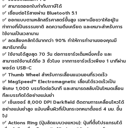
[White
✅ สามารถออกใบกำกับภาษีได้
Silver]
✅ เชื่อมต่อไร้สายผ่าน Bluetooth 5.1
เมาส์
✅ ออกแบบตามหลักสรีรศาสตร์ขั้นสูง เฉพาะมือขวาให้อยู่ใน
ไร้
ท่าทางที่เป็นธรรมชาติ ลดความตึงเครียด และเหมาะสำหรับการ
สาย
ใช้งานเป็นเวลานาน
สี
✅ ลดเสียงคลิกได้มากกว่า 90% ทำให้การทำงานของคุณมี
เทา
สมาธิมากขึ้น
ของ
✅ ใช้งานได้สูงสุด 70 วัน ต่อการชาร์จเต็มหนึ่งครั้ง และ
แท้
สามารถใช้งานได้ถึง 3 ชั่วโมง จากการชาร์จเร็วเพียง 1 นาทีผ่าน
ประกัน
พอร์ต USB-C
ศูนย์
✅ Thumb Wheel สำหรับการเลื่อนแนวนอนที่รวดเร็ว
1ปี
✅ MagSpeed™ Electromagnetic เลื่อนได้รวดเร็วเป็น
ชิ้น
พิเศษ 1,000 บรรทัดต่อวินาที และสามารถสลับเป็นโหมดเลื่อน
ทีละบรรทัดได้อย่างแม่นยำ
✅ เซ็นเซอร์ 8,000 DPI Darkfield ติดตามการเคลื่อนไหวได้
อย่างแม่นยำสูง แม้บนพื้นผิวที่เป็นกระจกหนาตั้งแต่ 4 มม. ขึ้น
ไป
✅ Actions Ring (ปุ่มลัดแบบวงแหวน): ปุ่มที่ตั้งโปรแกรมได้