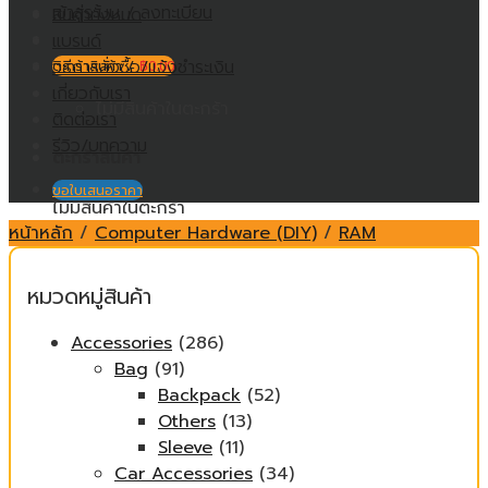
เข้าสู่ระบบ / ลงทะเบียน
สินค้าทั้งหมด
แบรนด์
วิธีการสั่งซื้อ/แจ้งชำระเงิน
ตะกร้าสินค้า /
฿
0.00
เกี่ยวกับเรา
ไม่มีสินค้าในตะกร้า
ติดต่อเรา
รีวิว/บทความ
ตะกร้าสินค้า
ขอใบเสนอราคา
ไม่มีสินค้าในตะกร้า
หน้าหลัก
/
Computer Hardware (DIY)
/
RAM
หมวดหมู่สินค้า
Accessories
(286)
Bag
(91)
Backpack
(52)
Others
(13)
Sleeve
(11)
Car Accessories
(34)