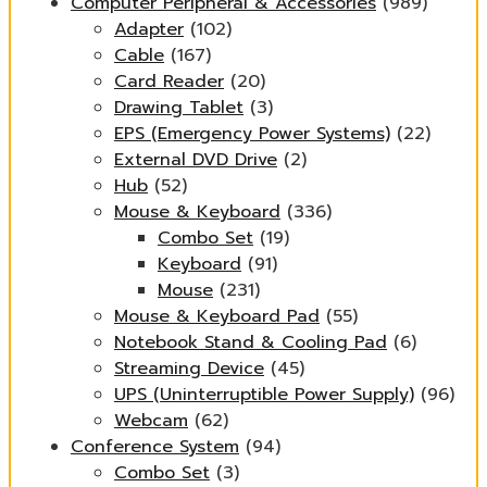
Computer Peripheral & Accessories
(989)
Adapter
(102)
Cable
(167)
Card Reader
(20)
Drawing Tablet
(3)
EPS (Emergency Power Systems)
(22)
External DVD Drive
(2)
Hub
(52)
Mouse & Keyboard
(336)
Combo Set
(19)
Keyboard
(91)
Mouse
(231)
Mouse & Keyboard Pad
(55)
Notebook Stand & Cooling Pad
(6)
Streaming Device
(45)
UPS (Uninterruptible Power Supply)
(96)
Webcam
(62)
Conference System
(94)
Combo Set
(3)