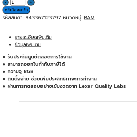
จำนวน
Lexar
หยิบใส่ตะกร้า
RAM
รหัสสินค้า:
843367123797
หมวดหมู่:
RAM
8GB,
DDR4
รายละเอียดเพิ่มเติม
3200
ข้อมูลเพิ่มเติม
U-
DIMM,
● รับประกันศูนย์ตลอดการใช้งาน
CL22
● สามารถออกใบกำกับภาษีได้
แรม
● ความจุ 8GB
ของ
● ติดตั้งง่าย ช่วยเพิ่มประสิทธิภาพการทำงาน
แท้
● ผ่านการทดสอบอย่างเข้มงวดจาก Lexar Quality Labs
ประกัน
ศูนย์
ตลอด
อายุ
การ
ใช้
งาน