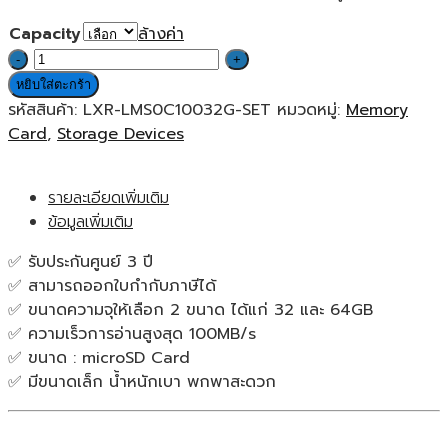
Capacity
ล้างค่า
จำนวน
Lexar
หยิบใส่ตะกร้า
MicroSDHC
รหัสสินค้า:
LXR-LMS0C10032G-SET
หมวดหมู่:
Memory
C10
Card
,
Storage Devices
BL
without
รายละเอียดเพิ่มเติม
Adapter
ข้อมูลเพิ่มเติม
[32,
64GB]
✅ รับประกันศูนย์ 3 ปี
เมมโมรี่
✅ สามารถออกใบกำกับภาษีได้
การ์ด
✅ ขนาดความจุให้เลือก 2 ขนาด ได้แก่ 32 และ 64GB
ของ
✅ ความเร็วการอ่านสูงสุด 100MB/s
แท้
✅ ขนาด : microSD Card
ประกัน
✅ มีขนาดเล็ก น้ำหนักเบา พกพาสะดวก
ศูนย์
3ปี
ชิ้น