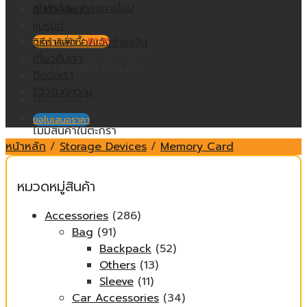
เข้าสู่ระบบ / ลงทะเบียน
สินค้าทั้งหมด
แบรนด์
วิธีการสั่งซื้อ/แจ้งชำระเงิน
ตะกร้าสินค้า /
฿
0.00
เกี่ยวกับเรา
ไม่มีสินค้าในตะกร้า
ติดต่อเรา
รีวิว/บทความ
ตะกร้าสินค้า
ขอใบเสนอราคา
ไม่มีสินค้าในตะกร้า
หน้าหลัก
/
Storage Devices
/
Memory Card
หมวดหมู่สินค้า
Accessories
(286)
Bag
(91)
Backpack
(52)
Others
(13)
Sleeve
(11)
Car Accessories
(34)