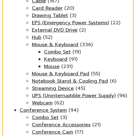
Cable
(167)
Card Reader
(20)
Drawing Tablet
(3)
EPS (Emergency Power Systems)
(22)
External DVD Drive
(2)
Hub
(52)
Mouse & Keyboard
(336)
Combo Set
(19)
Keyboard
(91)
Mouse
(231)
Mouse & Keyboard Pad
(55)
Notebook Stand & Cooling Pad
(6)
Streaming Device
(45)
UPS (Uninterruptible Power Supply)
(96)
Webcam
(62)
Conference System
(94)
Combo Set
(3)
Conference Accessories
(21)
Conference Cam
(17)