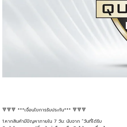
🔻🔻🔻 ***เงื่อนไขการรับประกัน*** 🔻🔻🔻
1.หากสินค้ามีปัญหาภายใน 7 วัน: นับจาก “วันที่ได้รับ