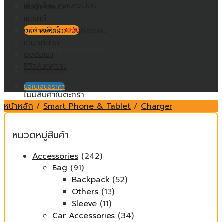
เข้าสู่ระบบ / ลงทะเบียน
สินค้าทั้งหมด
แบรนด์
วิธีการสั่งซื้อ/แจ้งชำระเงิน
ตะกร้าสินค้า /
฿
0.00
เกี่ยวกับเรา
ไม่มีสินค้าในตะกร้า
ติดต่อเรา
รีวิว/บทความ
ตะกร้าสินค้า
ขอใบเสนอราคา
ไม่มีสินค้าในตะกร้า
หน้าหลัก
/
Smart Phone & Tablet
/
Charger
หมวดหมู่สินค้า
Accessories
(242)
Bag
(91)
Backpack
(52)
Others
(13)
Sleeve
(11)
Car Accessories
(34)