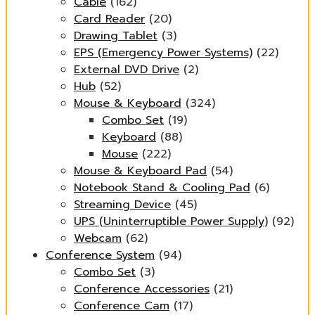
Cable
(162)
Card Reader
(20)
Drawing Tablet
(3)
EPS (Emergency Power Systems)
(22)
External DVD Drive
(2)
Hub
(52)
Mouse & Keyboard
(324)
Combo Set
(19)
Keyboard
(88)
Mouse
(222)
Mouse & Keyboard Pad
(54)
Notebook Stand & Cooling Pad
(6)
Streaming Device
(45)
UPS (Uninterruptible Power Supply)
(92)
Webcam
(62)
Conference System
(94)
Combo Set
(3)
Conference Accessories
(21)
Conference Cam
(17)