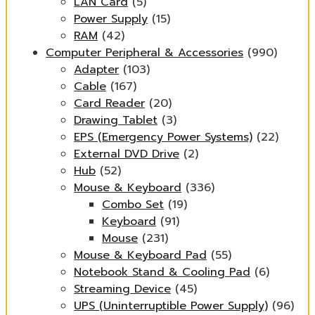
LAN Card
(5)
Power Supply
(15)
RAM
(42)
Computer Peripheral & Accessories
(990)
Adapter
(103)
Cable
(167)
Card Reader
(20)
Drawing Tablet
(3)
EPS (Emergency Power Systems)
(22)
External DVD Drive
(2)
Hub
(52)
Mouse & Keyboard
(336)
Combo Set
(19)
Keyboard
(91)
Mouse
(231)
Mouse & Keyboard Pad
(55)
Notebook Stand & Cooling Pad
(6)
Streaming Device
(45)
UPS (Uninterruptible Power Supply)
(96)