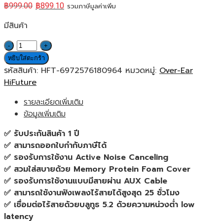
฿
999.00
฿
899.10
รวมภาษีมูลค่าเพิ่ม
มีสินค้า
จำนวน
HiFuture
หยิบใส่ตะกร้า
FutureTour
รหัสสินค้า:
HFT-6972576180964
หมวดหมู่:
Over-Ear
(Black)
HiFuture
หู
รายละเอียดเพิ่มเติม
ฟัง
ข้อมูลเพิ่มเติม
ไร้
สาย
✅ รับประกันสินค้า 1 ปี
ของ
✅ สามารถออกใบกำกับภาษีได้
แท้
✅ รองรับการใช้งาน Active Noise Canceling
ประกัน
✅ สวมใส่สบายด้วย Memory Protein Foam Cover
ศูนย์
✅ รองรับการใช้งานแบบมีสายผ่าน AUX Cable
1ปี
✅ สามารถใช้งานฟังเพลงไร้สายได้สูงสุด 25 ชั่วโมง
ชิ้น
✅ เชื่อมต่อไร้สายด้วยบลูทูธ 5.2 ด้วยความหน่วงต่ำ low
latency