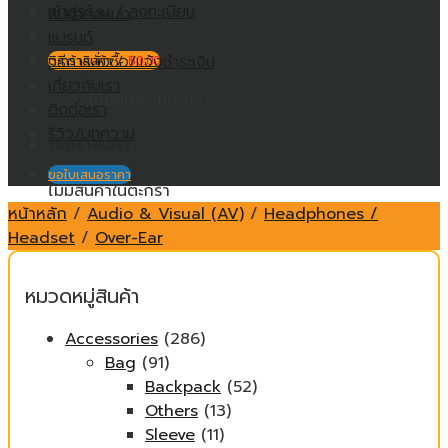
เข้าสู่ระบบ / ลงทะเบียน
สินค้าทั้งหมด
แบรนด์
วิธีการสั่งซื้อ/แจ้งชำระเงิน
ตะกร้าสินค้า /
฿
0.00
เกี่ยวกับเรา
ไม่มีสินค้าในตะกร้า
ติดต่อเรา
รีวิว/บทความ
ตะกร้าสินค้า
ขอใบเสนอราคา
ไม่มีสินค้าในตะกร้า
หน้าหลัก
/
Audio & Visual (AV)
/
Headphones /
Headset
/
Over-Ear
หมวดหมู่สินค้า
Accessories
(286)
Bag
(91)
Backpack
(52)
Others
(13)
Sleeve
(11)