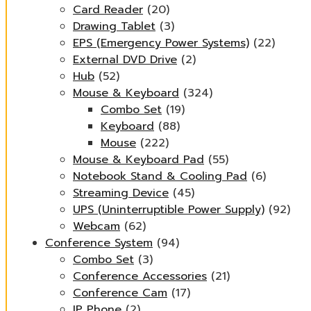
Card Reader
(20)
Drawing Tablet
(3)
EPS (Emergency Power Systems)
(22)
External DVD Drive
(2)
Hub
(52)
Mouse & Keyboard
(324)
Combo Set
(19)
Keyboard
(88)
Mouse
(222)
Mouse & Keyboard Pad
(55)
Notebook Stand & Cooling Pad
(6)
Streaming Device
(45)
UPS (Uninterruptible Power Supply)
(92)
Webcam
(62)
Conference System
(94)
Combo Set
(3)
Conference Accessories
(21)
Conference Cam
(17)
IP Phone
(2)