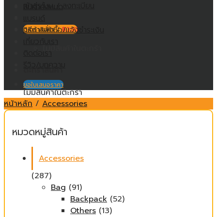
เข้าสู่ระบบ / ลงทะเบียน
สินค้าทั้งหมด
แบรนด์
วิธีการสั่งซื้อ/แจ้งชำระเงิน
ตะกร้าสินค้า /
฿
0.00
เกี่ยวกับเรา
ไม่มีสินค้าในตะกร้า
ติดต่อเรา
รีวิว/บทความ
ตะกร้าสินค้า
ขอใบเสนอราคา
ไม่มีสินค้าในตะกร้า
หน้าหลัก
/
Accessories
หมวดหมู่สินค้า
Accessories
(287)
Bag
(91)
Backpack
(52)
Others
(13)