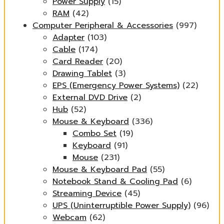
Power Supply
(15)
RAM
(42)
Computer Peripheral & Accessories
(997)
Adapter
(103)
Cable
(174)
Card Reader
(20)
Drawing Tablet
(3)
EPS (Emergency Power Systems)
(22)
External DVD Drive
(2)
Hub
(52)
Mouse & Keyboard
(336)
Combo Set
(19)
Keyboard
(91)
Mouse
(231)
Mouse & Keyboard Pad
(55)
Notebook Stand & Cooling Pad
(6)
Streaming Device
(45)
UPS (Uninterruptible Power Supply)
(96)
Webcam
(62)