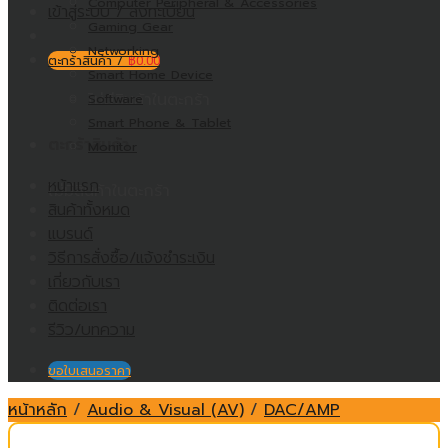
Computer Peripheral & Accessories
เข้าสู่ระบบ / ลงทะเบียน
Gaming Gear
Networking
ตะกร้าสินค้า /
฿
0.00
Smart Home Device
ไม่มีสินค้าในตะกร้า
Software
Smart Phone & Tablet
ตะกร้าสินค้า
Monitor
หน้าแรก
ไม่มีสินค้าในตะกร้า
สินค้าทั้งหมด
แบรนด์
วิธีการสั่งซื้อ/แจ้งชำระเงิน
เกี่ยวกับเรา
ติดต่อเรา
รีวิว/บทความ
ขอใบเสนอราคา
หน้าหลัก
/
Audio & Visual (AV)
/
DAC/AMP