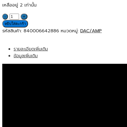
เหลืออยู่ 2 เท่านั้น
จำนวน
Elgato
หยิบใส่ตะกร้า
Wave
รหัสสินค้า:
840006642886
หมวดหมู่:
DAC/AMP
XLR
อิน
รายละเอียดเพิ่มเติม
เท
ข้อมูลเพิ่มเติม
อร์เฟซ
ไมโครโฟน
ออดิโอ
อินเตอร์เฟส
ของ
แท้
ประกัน
ศูนย์
2ปี
ชิ้น