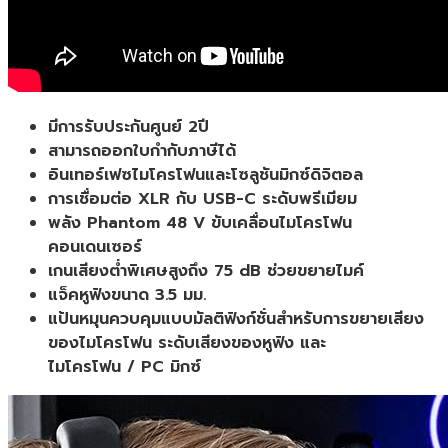
มีการรับประกันศูนย์ 2ปี
สามารถออกใบกำกับภาษีได้
อินเทอร์เฟซไมโครโฟนและโซลูชันมิกซ์ดิจิตอล
การเชื่อมต่อ XLR กับ USB-C ระดับพรีเมียม
พลัง Phantom 48 V ขับเคลื่อนไมโครโฟน
คอนเดนเซอร์
เกนเสียงต่ำพิเศษสูงถึง 75 dB ช่วยขยายไมค์
แจ็คหูฟังขนาด 3.5 มม.
แป้นหมุนควบคุมแบบมัลติฟังก์ชั่นสำหรับการขยายเสียง
ของไมโครโฟน ระดับเสียงของหูฟัง และ
ไมโครโฟน / PC มิกซ์