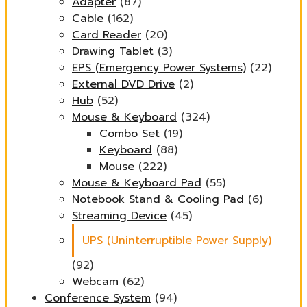
Adapter
(87)
Cable
(162)
Card Reader
(20)
Drawing Tablet
(3)
EPS (Emergency Power Systems)
(22)
External DVD Drive
(2)
Hub
(52)
Mouse & Keyboard
(324)
Combo Set
(19)
Keyboard
(88)
Mouse
(222)
Mouse & Keyboard Pad
(55)
Notebook Stand & Cooling Pad
(6)
Streaming Device
(45)
UPS (Uninterruptible Power Supply)
(92)
Webcam
(62)
Conference System
(94)