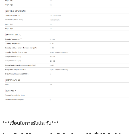
***เงื่อนไขการรับประกัน***