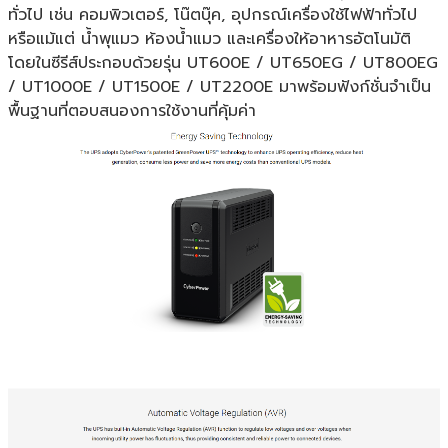
ทั่วไป เช่น คอมพิวเตอร์, โน๊ตบุ๊ค, อุปกรณ์เครื่องใช้ไฟฟ้าทั่วไป
หรือแม้แต่ น้ำพุแมว ห้องน้ำแมว และเครื่องให้อาหารอัตโนมัติ
โดยในซีรีส์ประกอบด้วยรุ่น UT600E / UT650EG / UT800EG
/ UT1000E / UT1500E / UT2200E มาพร้อมฟังก์ชั่นจำเป็น
พื้นฐานที่ตอบสนองการใช้งานที่คุ้มค่า