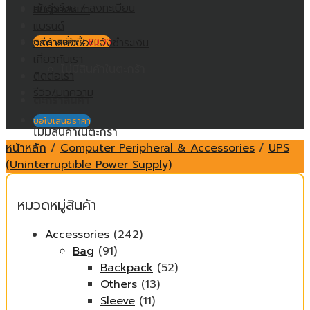
เข้าสู่ระบบ / ลงทะเบียน
สินค้าทั้งหมด
แบรนด์
วิธีการสั่งซื้อ/แจ้งชำระเงิน
ตะกร้าสินค้า /
฿
0.00
เกี่ยวกับเรา
ไม่มีสินค้าในตะกร้า
ติดต่อเรา
รีวิว/บทความ
ตะกร้าสินค้า
ขอใบเสนอราคา
ไม่มีสินค้าในตะกร้า
หน้าหลัก
/
Computer Peripheral & Accessories
/
UPS
(Uninterruptible Power Supply)
หมวดหมู่สินค้า
Accessories
(242)
Bag
(91)
Backpack
(52)
Others
(13)
Sleeve
(11)