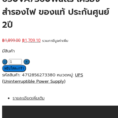
สำรองไฟ ของแท้ ประกันศูนย์
2ปี
฿
1,899.00
฿
1,709.10
รวมภาษีมูลค่าเพิ่ม
มีสินค้า
จำนวน
CyberPower
หยิบใส่ตะกร้า
UPS
รหัสสินค้า:
4712856273380
หมวดหมู่:
UPS
UT650EG
(Uninterruptible Power Supply)
650VA/360Watts
เครื่อง
รายละเอียดเพิ่มเติม
สำรอง
ไฟ
ของ