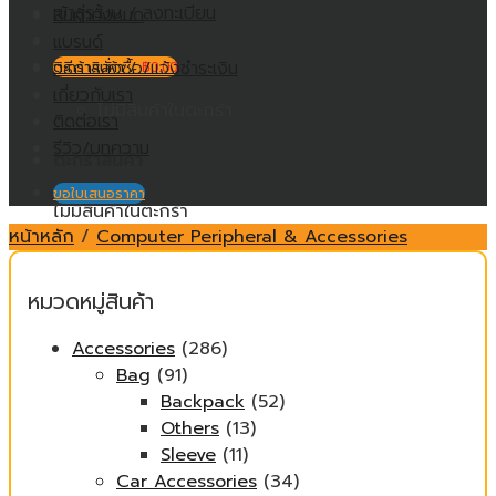
เข้าสู่ระบบ / ลงทะเบียน
สินค้าทั้งหมด
แบรนด์
วิธีการสั่งซื้อ/แจ้งชำระเงิน
ตะกร้าสินค้า /
฿
0.00
เกี่ยวกับเรา
ไม่มีสินค้าในตะกร้า
ติดต่อเรา
รีวิว/บทความ
ตะกร้าสินค้า
ขอใบเสนอราคา
ไม่มีสินค้าในตะกร้า
หน้าหลัก
/
Computer Peripheral & Accessories
หมวดหมู่สินค้า
Accessories
(286)
Bag
(91)
Backpack
(52)
Others
(13)
Sleeve
(11)
Car Accessories
(34)