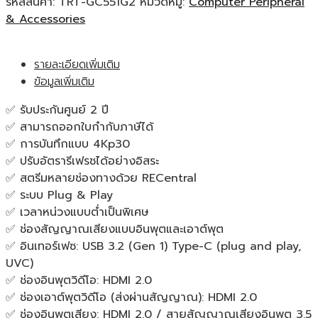
รหัสสินค้า:
TRT-GC551G2
หมวดหมู่:
Computer Peripheral
Live
& Accessories
Gamer
Extreme
รายละเอียดเพิ่มเติม
อุปกรณ์
ข้อมูลเพิ่มเติม
จับ
ภาพ
✅ รับประกันศูนย์ 2 ปี
หน้า
✅ สามารถออกใบกำกับภาษีได้
จอ
✅ การบันทึกแบบ 4Kp30
ของ
✅ ปรับอัตรารีเฟรชได้อย่างอิสระ
แท้
✅ สตรีมหลายช่องทางด้วย RECentral
ประกัน
✅ ระบบ Plug & Play
ศูนย์
✅ เวลาหน่วงแบบต่ำเป็นพิเศษ
2ปี
✅ ช่องสัญญาณเสียงแบบอินพุตและเอาต์พุต
ชิ้น
✅ อินเทอร์เฟซ: USB 3.2 (Gen 1) Type-C (plug and play,
UVC)
✅ ช่องอินพุตวิดีโอ: HDMI 2.0
✅ ช่องเอาต์พุตวิดีโอ (ส่งผ่านสัญญาณ): HDMI 2.0
✅ ช่องอินพุตเสียง: HDMI 2.0 / สายสัญญาณเสียงอินพุต 3.5