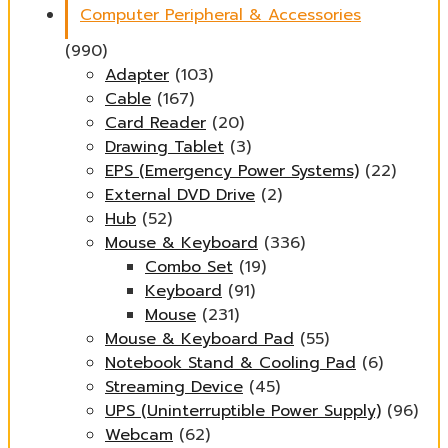
Computer Peripheral & Accessories
(990)
Adapter
(103)
Cable
(167)
Card Reader
(20)
Drawing Tablet
(3)
EPS (Emergency Power Systems)
(22)
External DVD Drive
(2)
Hub
(52)
Mouse & Keyboard
(336)
Combo Set
(19)
Keyboard
(91)
Mouse
(231)
Mouse & Keyboard Pad
(55)
Notebook Stand & Cooling Pad
(6)
Streaming Device
(45)
UPS (Uninterruptible Power Supply)
(96)
Webcam
(62)