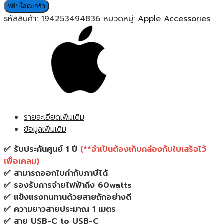
Apple
หยิบใส่ตะกร้า
USB-
รหัสสินค้า:
194253494836
หมวดหมู่:
Apple Accessories
C
to
USB-
C
Woven
Charge
Cable
60W
รายละเอียดเพิ่มเติม
(1m)
ข้อมูลเพิ่มเติม
สาย
เคเบิ้ล
✅ รับประกันศูนย์ 1 ปี
(**จำเป็น
ต้องเก็บกล่องกับใบเสร็จไว้
ถัก
เพื่อเคลม
)
สาย
✅ สามารถออกใบกำกับภาษีได้
ชาร์จ
✅ รองรับการจ่ายไฟฟ้าถึง 60watts
แอ
✅ แข็งแรงทนทานด้วยสายถักอย่างดี
ปเปิ้ล
✅ ความยาวสายประมาณ 1 เมตร
1
✅ สาย USB-C to USB-C