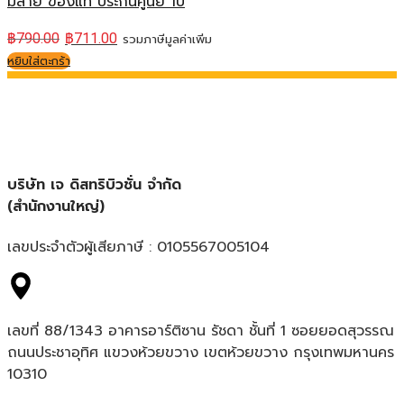
มีสาย ของแท้ ประกันศูนย์ 1ปี
฿
790.00
฿
711.00
รวมภาษีมูลค่าเพิ่ม
หยิบใส่ตะกร้า
บริษัท เจ ดิสทริบิวชั่น จำกัด
(สำนักงานใหญ่)
เลขประจำตัวผู้เสียภาษี : 0105567005104
เลขที่ 88/1343 อาคารอาร์ติซาน รัชดา ชั้นที่ 1 ซอยยอดสุวรรณ
ถนนประชาอุทิศ แขวงห้วยขวาง เขตห้วยขวาง กรุงเทพมหานคร
10310