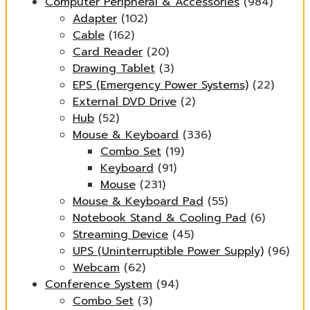
Computer Peripheral & Accessories
(984)
Adapter
(102)
Cable
(162)
Card Reader
(20)
Drawing Tablet
(3)
EPS (Emergency Power Systems)
(22)
External DVD Drive
(2)
Hub
(52)
Mouse & Keyboard
(336)
Combo Set
(19)
Keyboard
(91)
Mouse
(231)
Mouse & Keyboard Pad
(55)
Notebook Stand & Cooling Pad
(6)
Streaming Device
(45)
UPS (Uninterruptible Power Supply)
(96)
Webcam
(62)
Conference System
(94)
Combo Set
(3)