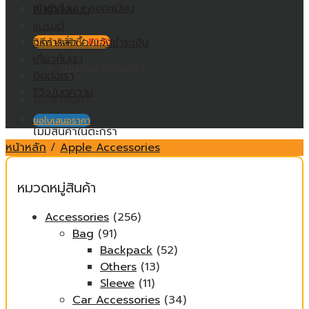
เข้าสู่ระบบ / ลงทะเบียน
สินค้าทั้งหมด
แบรนด์
วิธีการสั่งซื้อ/แจ้งชำระเงิน
ตะกร้าสินค้า /
฿
0.00
เกี่ยวกับเรา
ไม่มีสินค้าในตะกร้า
ติดต่อเรา
รีวิว/บทความ
ตะกร้าสินค้า
ขอใบเสนอราคา
ไม่มีสินค้าในตะกร้า
หน้าหลัก
/
Apple Accessories
หมวดหมู่สินค้า
Accessories
(256)
Bag
(91)
Backpack
(52)
Others
(13)
Sleeve
(11)
Car Accessories
(34)