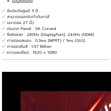
ข้อมูลเพิ่มเติม
VA
Curved
✅ รับประกันศูนย์ 3 ปี
1920x1080
✅ สามารถออกใบกำกับภาษี
280Hz
✅ ขนาดจอ 27 นิ้ว
จอ
✅ ประเภท Panel : VA Curved
มอนิเตอร์
✅ รีเฟรชเรท : 280Hz (DisplayPort), 240Hz (HDMI)
จอ
✅ การตอบสนอง : 0.3ms (MPRT) / 1ms (GtG)
คอมพิวเตอร์
✅ การรองรับสี : 1.07 Billion
ของ
✅ ความละเอียด : 1920 x 1080
แท้
ประกัน
ศูนย์
3ปี
ชิ้น