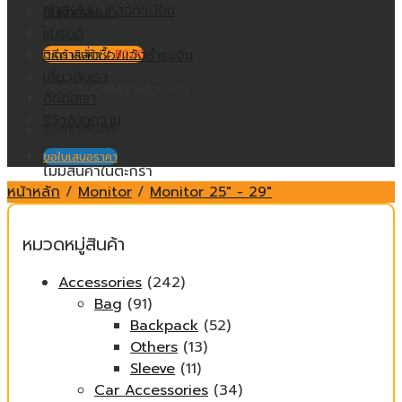
เข้าสู่ระบบ / ลงทะเบียน
สินค้าทั้งหมด
แบรนด์
วิธีการสั่งซื้อ/แจ้งชำระเงิน
ตะกร้าสินค้า /
฿
0.00
เกี่ยวกับเรา
ไม่มีสินค้าในตะกร้า
ติดต่อเรา
รีวิว/บทความ
ตะกร้าสินค้า
ขอใบเสนอราคา
ไม่มีสินค้าในตะกร้า
หน้าหลัก
/
Monitor
/
Monitor 25" - 29"
หมวดหมู่สินค้า
Accessories
(242)
Bag
(91)
Backpack
(52)
Others
(13)
Sleeve
(11)
Car Accessories
(34)