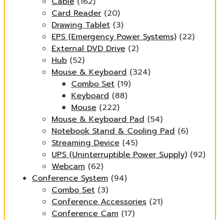
Cable
(162)
Card Reader
(20)
Drawing Tablet
(3)
EPS (Emergency Power Systems)
(22)
External DVD Drive
(2)
Hub
(52)
Mouse & Keyboard
(324)
Combo Set
(19)
Keyboard
(88)
Mouse
(222)
Mouse & Keyboard Pad
(54)
Notebook Stand & Cooling Pad
(6)
Streaming Device
(45)
UPS (Uninterruptible Power Supply)
(92)
Webcam
(62)
Conference System
(94)
Combo Set
(3)
Conference Accessories
(21)
Conference Cam
(17)