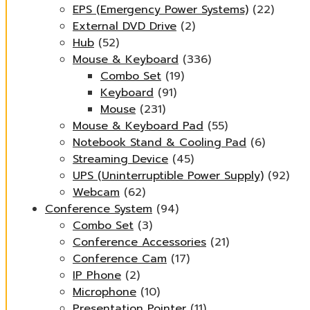
EPS (Emergency Power Systems)
(22)
External DVD Drive
(2)
Hub
(52)
Mouse & Keyboard
(336)
Combo Set
(19)
Keyboard
(91)
Mouse
(231)
Mouse & Keyboard Pad
(55)
Notebook Stand & Cooling Pad
(6)
Streaming Device
(45)
UPS (Uninterruptible Power Supply)
(92)
Webcam
(62)
Conference System
(94)
Combo Set
(3)
Conference Accessories
(21)
Conference Cam
(17)
IP Phone
(2)
Microphone
(10)
Presentation Pointer
(11)