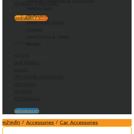
Computer Peripheral & Accessories
เข้าสู่ระบบ / ลงทะเบียน
Gaming Gear
Networking
ตะกร้าสินค้า /
฿
0.00
Smart Home Device
ไม่มีสินค้าในตะกร้า
Software
Smart Phone & Tablet
ตะกร้าสินค้า
Monitor
หน้าแรก
ไม่มีสินค้าในตะกร้า
สินค้าทั้งหมด
แบรนด์
วิธีการสั่งซื้อ/แจ้งชำระเงิน
เกี่ยวกับเรา
ติดต่อเรา
รีวิว/บทความ
ขอใบเสนอราคา
หน้าหลัก
/
Accessories
/
Car Accessories