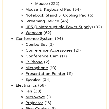
Mouse
(222)
Mouse & Keyboard Pad
(54)
Notebook Stand & Cooling Pad
(6)
Streaming Device
(45)
UPS (Uninterruptible Power Supply)
(92)
Webcam
(62)
Conference System
(94)
Combo Set
(3)
Conference Accessories
(21)
Conference Cam
(17)
IP Phone
(2)
Microphone
(10)
Presentation Pointer
(11)
Speaker
(34)
Electronics
(58)
Fan
(38)
Microwave
(1)
Projector
(13)
Rice Cooker
(3)