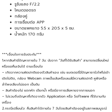
รูรับแสง F/2.2
โหมดจอดรถ
กล้องคู่
การเชื่อมต่อ APP
ขนาดแพคแกจ 5.5 x 20.5 x 5 ซม.
น้ำหนัก 170 กรัม
***เงื่อนไขการรับประกัน***
1.หากสินค้ามีปัญหาภายใน 7 วัน: นับจาก “วันที่ได้รับสินค้า” สามารถเปลี่ยนใหม่
หรือขอคืนเงินได้ ตามเงื่อนไข
– เกิดจากความผิดปกติของตัวสินค้าเอง เช่น แบตเตอรี่มีปัญหาชาร์จไฟไม่เข้า
เปิดไม่ติด, กล้อง Webcam ภาพเป็นเส้นหรือเลนส์มีความผิดปกติ หูฟังหรือ
ลำโพงเสียงไม่ออก เป็นต้น
– สินค้าต้องไม่ แตกหัก เปียกน้ำ หรือมีอาการเสียหายจากภายนอก
– ไม่รวมถึงปัญหาที่เกิดจากตัว Application หรือ Software ที่ใช้งานกับ
เครื่อง
2.กรณีเปลี่ยนใจ: คืนสินค้าได้ภายใน 7 วันโดยสินค้าต้องอยู่ในสภาพสมบูรณ์