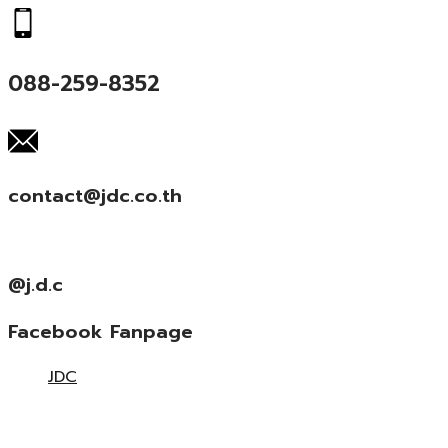
088-259-8352
contact@jdc.co.th
@j.d.c
Facebook Fanpage
JDC